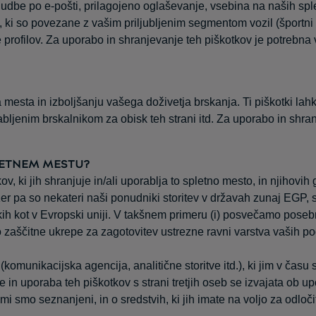
dbe po e-pošti, prilagojeno oglaševanje, vsebina na naših spletn
 ki so povezane z vašim priljubljenim segmentom vozil (športni
 profilov. Za uporabo in shranjevanje teh piškotkov je potrebna v
 mesta in izboljšanju vašega doživetja brskanja. Ti piškotki lah
ljenim brskalnikom za obisk teh strani itd. Za uporabo in shranj
LETNEM MESTU?
 ki jih shranjuje in/ali uporablja to spletno mesto, in njihovih 
 pa so nekateri naši ponudniki storitev v državah zunaj EGP, s
tkih kot v Evropski uniji. V takšnem primeru (i) posvečamo pose
mo zaščitne ukrepe za zagotovitev ustrezne ravni varstva vaših 
komunikacijska agencija, analitične storitve itd.), ki jim v čas
n uporaba teh piškotkov s strani tretjih oseb se izvajata ob upo
 smo seznanjeni, in o sredstvih, ki jih imate na voljo za odločit