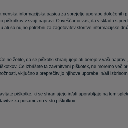
enska informacijska pasica za sprejetje uporabe določenih piš
 piškotkov v svoji napravi. Obveščamo vas, da v skladu s predp
i so nujno potrebni za zagotovitev storitve informacijske družb
 ne želite, da se piškotki shranjujejo ali berejo v vaši napravi
kotkov. Če izbrišete ta zavrnitveni piškotek, ne moremo več pr
ožnosti, vključno s preprečitvijo njihove uporabe in/ali izbrisom
ravljate piškotke, ki se shranjujejo in/ali uporabljajo na tem s
stavitve za posamezno vrsto piškotkov.