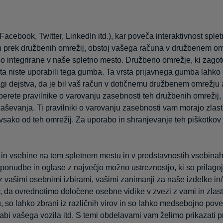
acebook, Twitter, LinkedIn itd.), kar poveča interaktivnost splet
nih prek družbenih omrežij, obstoj vašega računa v družbenem om
ki so integrirane v naše spletno mesto. Družbeno omrežje, ki zago
sta niste uporabili tega gumba. Ta vrsta prijavnega gumba lah
 dejstva, da je bil vaš račun v dotičnemu družbenem omrežju ak
rete pravilnike o varovanju zasebnosti teh družbenih omrežij, d
aševanja. Ti pravilniki o varovanju zasebnosti vam morajo zlasti
vsako od teh omrežij. Za uporabo in shranjevanje teh piškotkov j
 in vsebine na tem spletnem mestu in v predstavnostih vsebinah
ponudbe in oglase z največjo možno ustreznostjo, ki so prilago
z vašimi osebnimi izbirami, vašimi zanimanji za naše izdelke in/a
da ovrednotimo določene osebne vidike v zvezi z vami in zlasti,
, so lahko zbrani iz različnih virov in so lahko medsebojno pove
orabi vašega vozila itd. S temi obdelavami vam želimo prikazati 