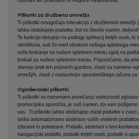
Uporabi teh piškotkov ni mogoče nasprotovati.
Piškotki za družbena omrežja
Ti piškotki omogočajo interakcijo z družbenimi omrežji (F
lahko obdelujejo podatke, kot so število vsebin, delje
Te funkcije delujejo na podlagi aplikacij tretjih oseb, 
identificira, tudi če med obiskom našega spletnega me
vaše brskanje na našem spletnem mestu zgolj na podlagi
brskali po našem spletnem mestu. Priporočamo, da prebe
zberejo prek teh prijavnih gumbov, zlasti za namene ogl
omrežjih, zlasti z nastavitvijo uporabniškega računa za 
Oglaševalski piškotki
Ti piškotki so namenjeni povečanju ustreznosti oglasov
promocijska sporočila, je naš namen, da vam pošljemo 
vas. Ti piškotki lahko obdelujejo zlasti podatke v zvezi 
lahko avtomatiziramo obdelavo vaših osebnih podatkov, 
izbirami in potrebami. Podatki, obdelani v tem kontekstu
navigacijski podatki, podatki tretjih oseb, podatki o up