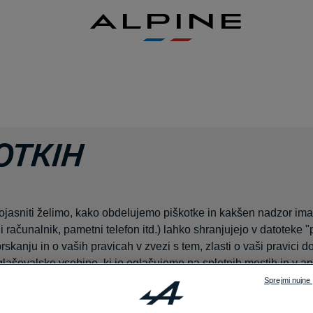
ALPINE
OTKIH
ojasniti želimo, kako obdelujemo piškotke in kakšen nadzor ima
 računalnik, pametni telefon itd.) lahko shranjujejo v datoteke "
skanju in o vaših pravicah v zvezi s tem, zlasti o vaši pravici do
ševalske vsebine, ki jo oglašujemo na spletnih mestih in v apli
Sprejmi nujne 