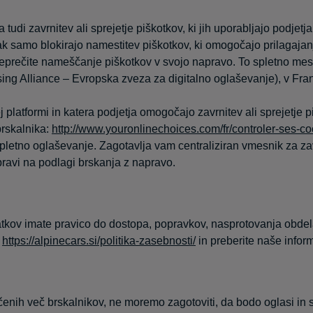
i zavrnitev ali sprejetje piškotkov, ki jih uporabljajo podjetja, 
k samo blokirajo namestitev piškotkov, ki omogočajo prilagaja
eprečite nameščanje piškotkov v svojo napravo. To spletno mest
g Alliance – Evropska zveza za digitalno oglaševanje), v Franci
j platformi in katera podjetja omogočajo zavrnitev ali sprejetje pi
brskalnika:
http://www.youronlinechoices.com/fr/controler-ses-co
pletno oglaševanje. Zagotavlja vam centraliziran vmesnik za zavr
pravi na podlagi brskanja z napravo.
kov imate pravico do dostopa, popravkov, nasprotovanja obdelav
o
https://alpinecars.si/politika-zasebnosti/
in preberite naše infor
enih več brskalnikov, ne moremo zagotoviti, da bodo oglasi in s