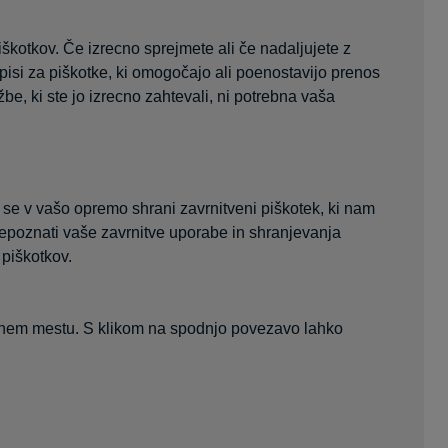
kotkov. Če izrecno sprejmete ali če nadaljujete z
isi za piškotke, ki omogočajo ali poenostavijo prenos
e, ki ste jo izrecno zahtevali, ni potrebna vaša
, se v vašo opremo shrani zavrnitveni piškotek, ki nam
epoznati vaše zavrnitve uporabe in shranjevanja
 piškotkov.
pletnem mestu. S klikom na spodnjo povezavo lahko