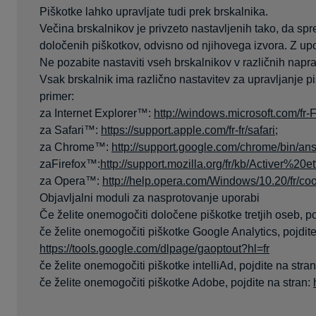
Piškotke lahko upravljate tudi prek brskalnika.
Večina brskalnikov je privzeto nastavljenih tako, da spre
določenih piškotkov, odvisno od njihovega izvora. Z upo
Ne pozabite nastaviti vseh brskalnikov v različnih naprava
Vsak brskalnik ima različno nastavitev za upravljanje p
primer:
za Internet Explorer™:
http://windows.microsoft.com/fr
za Safari™:
https://support.apple.com/fr-fr/safari
;
za Chrome™:
http://support.google.com/chrome/bin/
zaFirefox™:
http://support.mozilla.org/fr/kb/Active
za Opera™:
http://help.opera.com/Windows/10.20/fr/co
Objavljalni moduli za nasprotovanje uporabi
Če želite onemogočiti določene piškotke tretjih oseb, po
če želite onemogočiti piškotke Google Analytics, pojdite
https://tools.google.com/dlpage/gaoptout?hl=fr
če želite onemogočiti piškotke intelliAd, pojdite na stra
če želite onemogočiti piškotke Adobe, pojdite na stran: