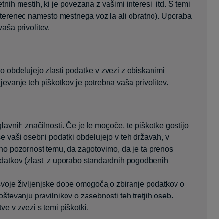
ih mestih, ki je povezana z vašimi interesi, itd. S temi
 terenec namesto mestnega vozila ali obratno). Uporaba
aša privolitev.
ko obdelujejo zlasti podatke v zvezi z obiskanimi
evanje teh piškotkov je potrebna vaša privolitev.
glavnih značilnosti. Če je le mogoče, te piškotke gostijo
e vaši osebni podatki obdelujejo v teh državah, v
bno pozornost temu, da zagotovimo, da je ta prenos
podatkov (zlasti z uporabo standardnih pogodbenih
u svoje življenjske dobe omogočajo zbiranje podatkov o
števanju pravilnikov o zasebnosti teh tretjih oseb.
ve v zvezi s temi piškotki.