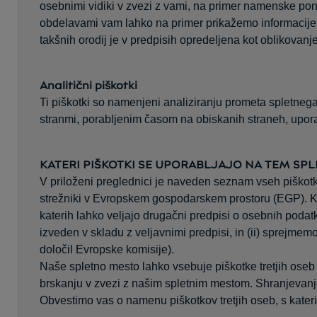
osebnimi vidiki v zvezi z vami, na primer namenske ponu
obdelavami vam lahko na primer prikažemo informacije,
takšnih orodij je v predpisih opredeljena kot oblikovanje
Analitični piškotki
Ti piškotki so namenjeni analiziranju prometa spletnega
stranmi, porabljenim časom na obiskanih straneh, uporab
KATERI PIŠKOTKI SE UPORABLJAJO NA TEM SP
V priloženi preglednici je naveden seznam vseh piškotkov,
strežniki v Evropskem gospodarskem prostoru (EGP). Ker
katerih lahko veljajo drugačni predpisi o osebnih poda
izveden v skladu z veljavnimi predpisi, in (ii) sprejme
določil Evropske komisije).
Naše spletno mesto lahko vsebuje piškotke tretjih oseb (
brskanju v zvezi z našim spletnim mestom. Shranjevanje i
Obvestimo vas o namenu piškotkov tretjih oseb, s katerimi