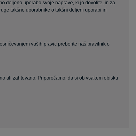
o deljeno uporabo svoje naprave, ki jo dovolite, in za
 druge takšne uporabnike o takšni deljeni uporabi in
esničevanjem vaših pravic preberite naš pravilnik o
ebno ali zahtevano. Priporočamo, da si ob vsakem obisku