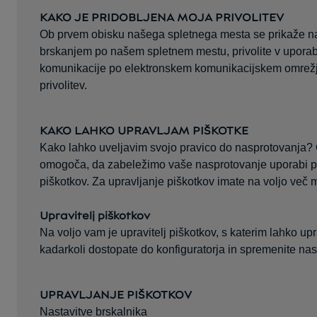
KAKO JE PRIDOBLJENA MOJA PRIVOLITEV
Ob prvem obisku našega spletnega mesta se prikaže nam
brskanjem po našem spletnem mestu, privolite v uporabo
komunikacije po elektronskem komunikacijskem omrežju al
privolitev.
KAKO LAHKO UPRAVLJAM PIŠKOTKE
Kako lahko uveljavim svojo pravico do nasprotovanja? Če
omogoča, da zabeležimo vaše nasprotovanje uporabi piš
piškotkov. Za upravljanje piškotkov imate na voljo več m
Upravitelj piškotkov
Na voljo vam je upravitelj piškotkov, s katerim lahko up
kadarkoli dostopate do konfiguratorja in spremenite na
UPRAVLJANJE PIŠKOTKOV
Nastavitve brskalnika