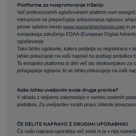
Platforme za nasprotovanje trženju
Več profesionalnih oglaševalskih platform vam omogoča tud
mehanizmi ne preprečujejo prikazovanja oglasov, ampa
primer spletno mesto
www.youronlinechoices.com
in pr
evropskega združenja EDAA (European Digital Advertisin
oglaševanje.
Tako lahko ugotovite, katera podjetja so registrirana v te
lahko prikazujejo na vaši napravi na podlagi podatkov 
To evropsko platformo si deli več sto strokovnjakov za s
prilagajanje oglasov, ki se lahko prikazujejo na vaši na
Kako lahko uveljavim svoje druge pravice?
V skladu z veljavno zakonodajo o varstvu osebnih podat
podatkov. Za uveljavitev svojih pravic kliknite povezav
ČE DELITE NAPRAVO Z DRUGIMI UPORABNIKI
Če vašo napravo uporablja več oseb in je v njej namešč