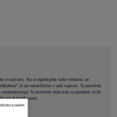
te vi nad tem. Ko si ogledujete našo vsebino, se
piškotkov", ki so nameščene v vaši napravi. Ta pravilnik
 nasprotovanja. Ta pravilnik velja tudi za podatke, ki jih
kacijah tretjih oseb.
piškotke in nadaljuj