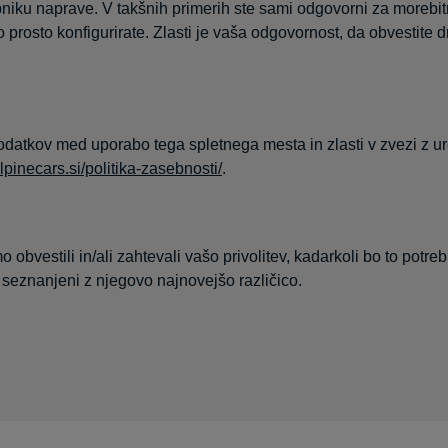
niku naprave. V takšnih primerih ste sami odgovorni za morebitn
hko prosto konfigurirate. Zlasti je vaša odgovornost, da obvestite
datkov med uporabo tega spletnega mesta in zlasti v zvezi z ur
alpinecars.si/politika-zasebnosti/
.
bvestili in/ali zahtevali vašo privolitev, kadarkoli bo to potr
 seznanjeni z njegovo najnovejšo različico.