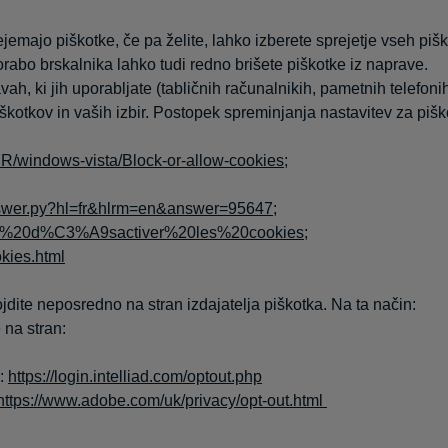
jemajo piškotke, če pa želite, lahko izberete sprejetje vseh pišk
rabo brskalnika lahko tudi redno brišete piškotke iz naprave.
h, ki jih uporabljate (tabličnih računalnikih, pametnih telefonih,
iškotkov in vaših izbir. Postopek spreminjanja nastavitev za pi
-FR/windows-vista/Block-or-allow-cookies
;
answer.py?hl=fr&hlrm=en&answer=95647
;
r%20et%20d%C3%A9sactiver%20les%20cookies
;
okies.html
jdite neposredno na stran izdajatelja piškotka. Na ta način:
 na stran:
n:
https://login.intelliad.com/optout.php
https://www.adobe.com/uk/privacy/opt-out.html