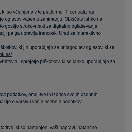
ki so včlanjena v te platforme. Ti centralizirani
nje oglasov vašemu zanimanju. Obiščete lahko na
o gostijo strokovnjaki za digitalno oglaševanje
ji pa ga upravlja francoski Urad za interaktivno
škotkov, ki jih uporabljajo za prilagoditev oglasov, ki se
okies/
nitev ali sprejetje piškotkov, ki se lahko uporabljajo za
i podatkov, omejitve in izbrisa svojih osebnih
macije o varstvu vaših osebnih podatkov.
toritve, ki so namenjeni vaši napravi, natančno