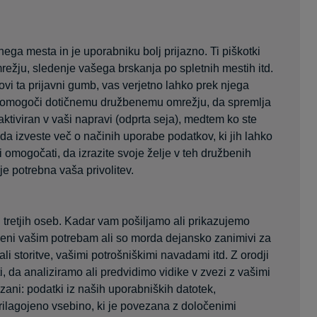
nega mesta in je uporabniku bolj prijazno. Ti piškotki
režju, sledenje vašega brskanja po spletnih mestih itd.
tovi ta prijavni gumb, vas verjetno lahko prek njega
ko omogoči dotičnemu družbenemu omrežju, da spremlja
tiviran v vaši napravi (odprta seja), medtem ko ste
a izveste več o načinih uporabe podatkov, ki jih lahko
 omogočati, da izrazite svoje želje v teh družbenih
e potrebna vaša privolitev.
 tretjih oseb. Kadar vam pošiljamo ali prikazujemo
jeni vašim potrebam ali so morda dejansko zanimivi za
li storitve, vašimi potrošniškimi navadami itd. Z orodji
 da analiziramo ali predvidimo vidike v zvezi z vašimi
zani: podatki iz naših uporabniških datotek,
prilagojeno vsebino, ki je povezana z določenimi