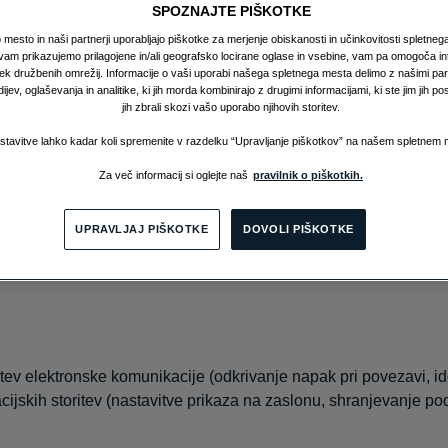
SPOZNAJTE PIŠKOTKE
a je objavila družba GA Adriatic d.o.o., z registriranim sedežem na
mesto in naši partnerji uporabljajo piškotke za merjenje obiskanosti in učinkovitosti spletne
am prikazujemo prilagojene in/ali geografsko locirane oglase in vsebine, vam pa omogoča int
ek družbenih omrežij. Informacije o vaši uporabi našega spletnega mesta delimo z našimi part
jev, oglaševanja in analitike, ki jih morda kombinirajo z drugimi informacijami, ki ste jim jih po
jih zbrali skozi vašo uporabo njihovih storitev.
i se namesti in prebere na primer ob obisku spletnega mesta, br
stavitve lahko kadar koli spremenite v razdelku “Upravljanje piškotkov” na našem spletnem 
rave (računalnik, pametni telefon, digitalni bralnik, konzola za 
bnikov brskalnik in omogočijo brskalniku, da pošlje podatke naza
Za več informacij si oglejte naš
pravilnik o piškotkih.
nja podatke v piškotku.
UPRAVLJAJ PIŠKOTKE
DOVOLI PIŠKOTKE
LETNEM MESTU?
tev elektronske komunikacije (odkrivanje napak pri povezavi, ide
ijskih storitev (nastavitve prikaza na zaslonu, shranjevanje pod