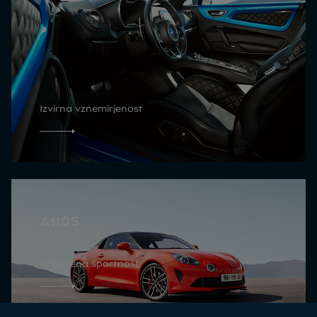
Izvirna vznemirjenost
A110S
Utelešena športnost