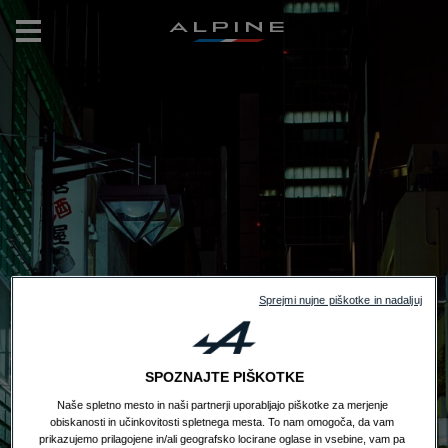
ALPINE
Sprejmi nujne piškotke in nadaljuj
SPOZNAJTE PIŠKOTKE
Naše spletno mesto in naši partnerji uporabljajo piškotke za merjenje
obiskanosti in učinkovitosti spletnega mesta. To nam omogoča, da vam
prikazujemo prilagojene in/ali geografsko locirane oglase in vsebine, vam pa