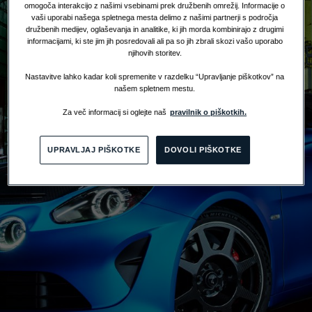
omogoča interakcijo z našimi vsebinami prek družbenih omrežij. Informacije o
vaši uporabi našega spletnega mesta delimo z našimi partnerji s področja
družbenih medijev, oglaševanja in analitike, ki jih morda kombinirajo z drugimi
informacijami, ki ste jim jih posredovali ali pa so jih zbrali skozi vašo uporabo
njihovih storitev.
Nastavitve lahko kadar koli spremenite v razdelku “Upravljanje piškotkov” na
našem spletnem mestu.
Za več informacij si oglejte naš
pravilnik o piškotkih.
UPRAVLJAJ PIŠKOTKE
DOVOLI PIŠKOTKE