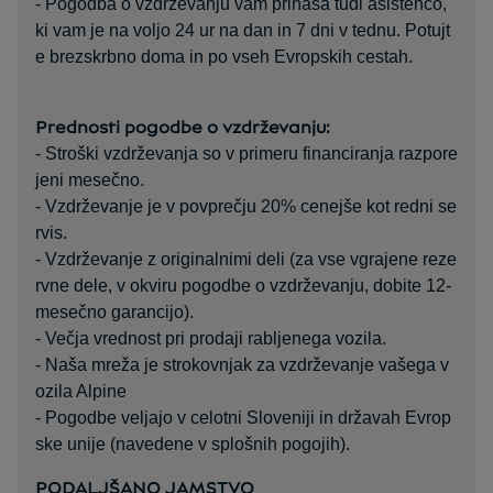
- Pogodba o vzdrževanju vam prinaša tudi asistenco,
ki vam je na voljo 24 ur na dan in 7 dni v tednu. Potujt
e brezskrbno doma in po vseh Evropskih cestah.
Prednosti pogodbe o vzdrževanju:
- Stroški vzdrževanja so v primeru financiranja razpore
jeni mesečno.
- Vzdrževanje je v povprečju 20% cenejše kot redni se
rvis.
- Vzdrževanje z originalnimi deli (za vse vgrajene reze
rvne dele, v okviru pogodbe o vzdrževanju, dobite 12-
mesečno garancijo).
- Večja vrednost pri prodaji rabljenega vozila.
- Naša mreža je strokovnjak za vzdrževanje vašega v
ozila Alpine
- Pogodbe veljajo v celotni Sloveniji in državah Evrop
ske unije (navedene v splošnih pogojih).
PODALJŠANO JAMSTVO