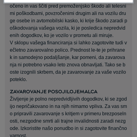
očeno in vas ščiti pred premoženjsko škodo ali telesni
mi poškodbami, povzročenimi drugim ali na vozilu dru
ge osebe in avtomobilski kasko, ki krije škodo zaradi p
oškodovanja vašega vozila, ki je posledica nepredvid
enih dogodkov, ko je vozilo v prometu ali miruje.
V sklopu vašega financiranja si lahko zagotovite tudi v
ečletno zavarovalno polico. Prednost le-te je prihrane
k in samodejno podaljšanje, kar pomeni, da zavarova
nja ni potrebno vsako leto znova obnavljati. Tako se b
oste izognili skrbem, da je zavarovanje za vaše vozilo
poteklo.
ZAVAROVANJE POSOJILOJEMALCA
Življenje je polno nepredvidljivih dogodkov, ki se zgod
ijo nepričakovano in na njih nimamo vpliva. Za vas sm
o pripravili zavarovanje s kritjem v primeru brezposeln
osti, nezgodne smrti ali trajne invalidnosti zaradi nezg
ode. Izkoristite našo ponudbo in si zagotovite finančno
varnost.