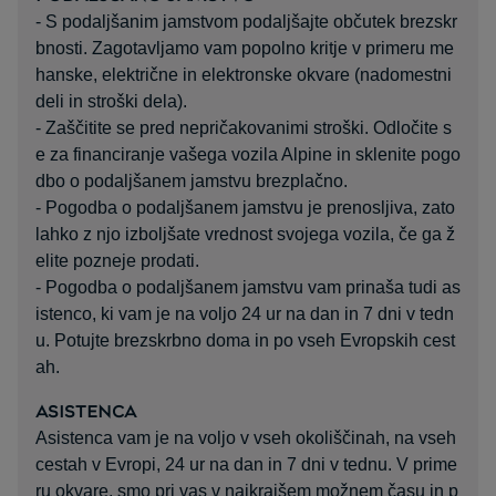
- S podaljšanim jamstvom podaljšajte občutek brezskr
bnosti. Zagotavljamo vam popolno kritje v primeru me
hanske, električne in elektronske okvare (nadomestni
deli in stroški dela).
- Zaščitite se pred nepričakovanimi stroški. Odločite s
e za financiranje vašega vozila Alpine in sklenite pogo
dbo o podaljšanem jamstvu brezplačno.
- Pogodba o podaljšanem jamstvu je prenosljiva, zato
lahko z njo izboljšate vrednost svojega vozila, če ga ž
elite pozneje prodati.
- Pogodba o podaljšanem jamstvu vam prinaša tudi as
istenco, ki vam je na voljo 24 ur na dan in 7 dni v tedn
u. Potujte brezskrbno doma in po vseh Evropskih cest
ah.
ASISTENCA
Asistenca vam je na voljo v vseh okoliščinah, na vseh
cestah v Evropi, 24 ur na dan in 7 dni v tednu. V prime
ru okvare, smo pri vas v najkrajšem možnem času in p