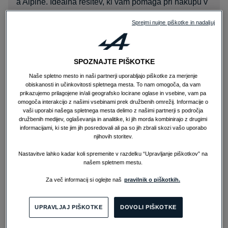
a Alpine. Idealna rešitev, ki vam pomaga pri nakupu v
ozila in omogoča :
Sprejmi nujne piškotke in nadaljuj
- Trajanje financiranja do 60 mesecev
- Fiksne mesečne obroke skozi celotno obdobje finan
ciranja
SPOZNAJTE PIŠKOTKE
- Po poplačilu zadnjega obroka postanete lastnik vozil
a
Naše spletno mesto in naši partnerji uporabljajo piškotke za merjenje
obiskanosti in učinkovitosti spletnega mesta. To nam omogoča, da vam
prikazujemo prilagojene in/ali geografsko locirane oglase in vsebine, vam pa
Financirajte svoj sanjski avto udobno in varno z enaki
omogoča interakcijo z našimi vsebinami prek družbenih omrežij. Informacije o
mi mesečnimi obroki – z dobo financiranja od 12 do 6
vaši uporabi našega spletnega mesta delimo z našimi partnerji s področja
družbenih medijev, oglaševanja in analitike, ki jih morda kombinirajo z drugimi
0 mesecev = Daljša je doba, nižji je mesečni obrok.
informacijami, ki ste jim jih posredovali ali pa so jih zbrali skozi vašo uporabo
KONTAKTIRAJTE NAS
njihovih storitev.
Nastavitve lahko kadar koli spremenite v razdelku “Upravljanje piškotkov” na
našem spletnem mestu.
ALPINE ZAVAROVANJE
Za več informacij si oglejte naš
pravilnik o piškotkih.
ZAVAROVANJE VOZILA
Alpine avtomobilsko zavarovanje nudi najugodnešjo p
UPRAVLJAJ PIŠKOTKE
DOVOLI PIŠKOTKE
onudbo za zavarovanje vašega vozila. Vključuje zava
rovanje avtomobilske odgovornosti, ki je zakonsko dol