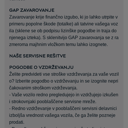
GAP ZAVAROVANJE
Zavarovanje krije finančno izgubo, ki jo lahko utrpite v
primeru popolne škode (totalke) ali tatvine vašega voz
ila (sklene se ob podpisu lizinške pogodbe in traja do
njenega izteka). S sklenitvijo GAP zavarovanja se z ra
zmeroma majhnim vložkom temu lahko izognete.
NAŠE SERVISNE REŠITVE
POGODBE O VZDRŽEVANJU
Želite predvideti vse stroške vzdrževanja za vaše vozil
o? Izberite pogodbo o vzdrževanju in se izognite nepri
čakovanim stroškom vzdrževanja.
- Vaše vozilo redno pregledujejo in vzdržujejo izkušen
i strokovnjaki pooblaščene servisne mreže.
- Redno vzdrževanje v pooblaščeni servisni delavnici
izboljša vrednost vašega vozila, če ga želite pozneje
prodati.